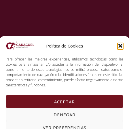
Política de Cookies
Para ofrecer las mejores experiencias, utilizamos tecnologías como las
cookies para almacenar y/o acceder a la información del dispositivo. El
consentimiento de estas tecnologías nos permitirá procesar datos como el
comportamiento de navegación o las identificaciones únicas en este sitio. No
consentir o retirar el consentimiento, puede afectar negativamente a ciertas
características y funciones.
ACEPTAR
Copyright 2026. Caracuel Abogados
DENEGAR
Política de privacidad
Aviso legal
Política de
VER PREFERENCIAS