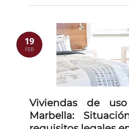
19
FEB
Viviendas de uso
Marbella: Situació
requisitos legales e