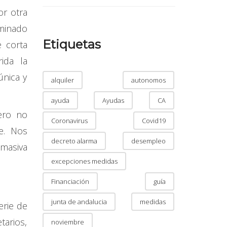
or otra
ominado
Etiquetas
e corta
ida la
única y
alquiler
autonomos
ayuda
Ayudas
CA
ero no
Coronavirus
Covid19
le. Nos
decreto alarma
desempleo
 masiva
excepciones medidas
Financiación
guía
junta de andalucia
medidas
erie de
tarios,
noviembre