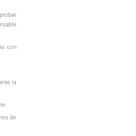
mprobar
onsable
nas con
ante la
ble.
imos de