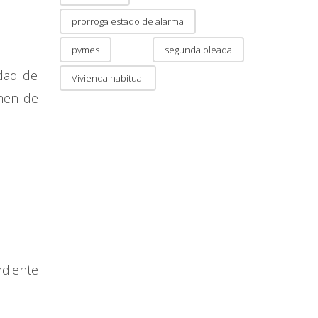
prorroga estado de alarma
pymes
segunda oleada
idad de
Vivienda habitual
imen de
ndiente