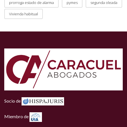
prorroga estado de alarma
pymes
segunda oleada
Vivienda habitual
Socio de
Miembro de